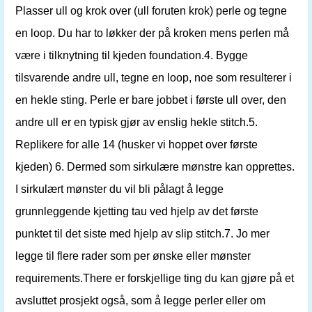
Plasser ull og krok over (ull foruten krok) perle og tegne
en loop. Du har to løkker der på kroken mens perlen må
være i tilknytning til kjeden foundation.4. Bygge
tilsvarende andre ull, tegne en loop, noe som resulterer i
en hekle sting. Perle er bare jobbet i første ull over, den
andre ull er en typisk gjør av enslig hekle stitch.5.
Replikere for alle 14 (husker vi hoppet over første
kjeden) 6. Dermed som sirkulære mønstre kan opprettes.
I sirkulært mønster du vil bli pålagt å legge
grunnleggende kjetting tau ved hjelp av det første
punktet til det siste med hjelp av slip stitch.7. Jo mer
legge til flere rader som per ønske eller mønster
requirements.There er forskjellige ting du kan gjøre på et
avsluttet prosjekt også, som å legge perler eller om