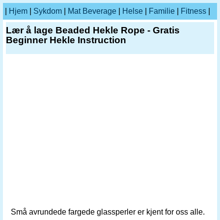
|
Hjem
|
Sykdom
|
Mat Beverage
|
Helse
|
Familie
|
Fitness
|
Lær å lage Beaded Hekle Rope - Gratis
Beginner Hekle Instruction
Små avrundede fargede glassperler er kjent for oss alle.