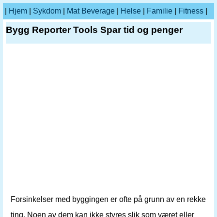
|
Hjem
|
Sykdom
|
Mat Beverage
|
Helse
|
Familie
|
Fitness
|
Bygg Reporter Tools Spar tid og penger
Forsinkelser med byggingen er ofte på grunn av en rekke
ting. Noen av dem kan ikke styres slik som været eller