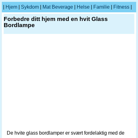
|
Hjem
|
Sykdom
|
Mat Beverage
|
Helse
|
Familie
|
Fitness
|
Forbedre ditt hjem med en hvit Glass
Bordlampe
De hvite glass bordlamper er svært fordelaktig med de