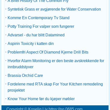
·
A Brief History Of The Common Fly
·
Syntetisk Grass er avgjørende for Water Conservation
·
Komme En Contemporary Tv Stand
·
Potty Training For valper som fungerer
·
Advarsel - du har blitt Datamined
·
Aspirin Toxicity i katten din
·
Problemfri Aspect Of Diamond Kjerne Drill Bits
·
Hvorfor Alarm Monitoring er den beste avskrekkende for
innbruddstyver
·
Brassia Orchid Care
·
Fordelene med RTA skap For Your Kitchen remodeling
prosjektet
·
Know Your Home før du kjøper møbler
Copyright © Koselig Liv https://no.0685.com