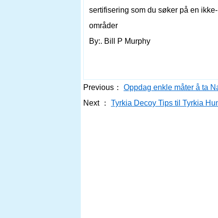
sertifisering som du søker på en ikke-
områder
By:. Bill P Murphy
Previous：
Oppdag enkle måter å ta N
Next ：
Tyrkia Decoy Tips til Tyrkia Hu