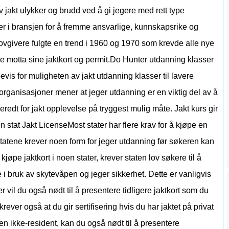
v jakt ulykker og brudd ved å gi jegere med rett type
er i bransjen for å fremme ansvarlige, kunnskapsrike og
e lovgivere fulgte en trend i 1960 og 1970 som krevde alle nye
ne motta sine jaktkort og permit.Do Hunter utdanning klasser
evis for muligheten av jakt utdanning klasser til lavere
rganisasjoner mener at jeger utdanning er en viktig del av å
redt for jakt opplevelse på tryggest mulig måte. Jakt kurs gir
tat Jakt LicenseMost stater har flere krav for å kjøpe en
te statene krever noen form for jeger utdanning før søkeren kan
 å kjøpe jaktkort i noen stater, krever staten lov søkere til å
 i bruk av skytevåpen og jeger sikkerhet. Dette er vanligvis
ller vil du også nødt til å presentere tidligere jaktkort som du
krever også at du gir sertifisering hvis du har jaktet på privat
en ikke-resident, kan du også nødt til å presentere