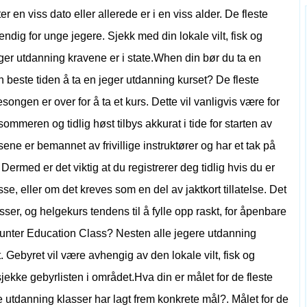
r en viss dato eller allerede er i en viss alder. De fleste
dig for unge jegere. Sjekk med din lokale vilt, fisk og
jeger utdanning kravene er i state.When din bør du ta en
beste tiden å ta en jeger utdanning kurset? De fleste
esongen er over for å ta et kurs. Dette vil vanligvis være for
ommeren og tidlig høst tilbys akkurat i tide for starten av
ene er bemannet av frivillige instruktører og har et tak på
rmed er det viktig at du registrerer deg tidlig hvis du er
se, eller om det kreves som en del av jaktkort tillatelse. Det
ser, og helgekurs tendens til å fylle opp raskt, for åpenbare
Hunter Education Class? Nesten alle jegere utdanning
t. Gebyret vil være avhengig av den lokale vilt, fisk og
 sjekke gebyrlisten i området.Hva din er målet for de fleste
e utdanning klasser har lagt frem konkrete mål?. Målet for de