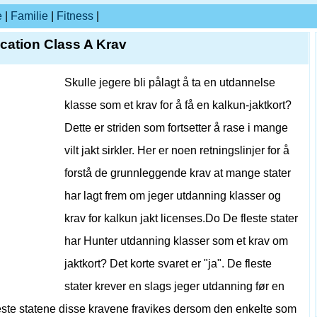
e
|
Familie
|
Fitness
|
ucation Class A Krav
Skulle jegere bli pålagt å ta en utdannelse
klasse som et krav for å få en kalkun-jaktkort?
Dette er striden som fortsetter å rase i mange
vilt jakt sirkler. Her er noen retningslinjer for å
forstå de grunnleggende krav at mange stater
har lagt frem om jeger utdanning klasser og
krav for kalkun jakt licenses.Do De fleste stater
har Hunter utdanning klasser som et krav om
jaktkort? Det korte svaret er "ja". De fleste
stater krever en slags jeger utdanning før en
 fleste statene disse kravene fravikes dersom den enkelte som