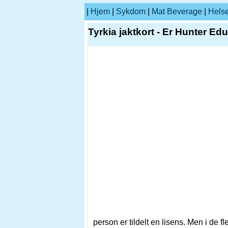
|
Hjem
|
Sykdom
|
Mat Beverage
|
Hels
Tyrkia jaktkort - Er Hunter Ed
person er tildelt en lisens. Men i de