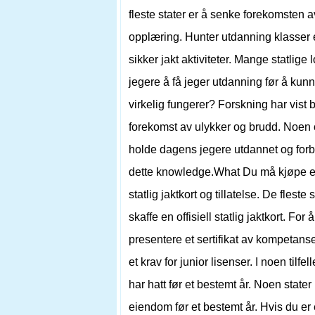
fleste stater er å senke forekomsten a
opplæring. Hunter utdanning klasser 
sikker jakt aktiviteter. Mange statlig
jegere å få jeger utdanning før å kun
virkelig fungerer? Forskning har vist b
forekomst av ulykker og brudd. Noen o
holde dagens jegere utdannet og forbe
dette knowledge.What Du må kjøpe en s
statlig jaktkort og tillatelse. De fles
skaffe en offisiell statlig jaktkort. For
presentere et sertifikat av kompetanse
et krav for junior lisenser. I noen tilfe
har hatt før et bestemt år. Noen stater 
eiendom før et bestemt år. Hvis du er 