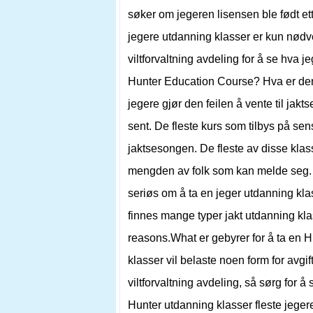
søker om jegeren lisensen ble født ette
jegere utdanning klasser er kun nødven
viltforvaltning avdeling for å se hva 
Hunter Education Course? Hva er den 
jegere gjør den feilen å vente til jakts
sent. De fleste kurs som tilbys på sens
jaktsesongen. De fleste av disse klass
mengden av folk som kan melde seg. De
seriøs om å ta en jeger utdanning klas
finnes mange typer jakt utdanning klas
reasons.What er gebyrer for å ta en 
klasser vil belaste noen form for avgif
viltforvaltning avdeling, så sørg for å
Hunter utdanning klasser fleste jeger