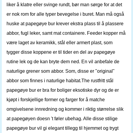
liker å klatre eller svinge rundt, bør man sørge for at det
er nok rom for alle typer bevegelse i buret. Man må også
huske at papegøye bur krever ekstra plass til å plassere
abbor, fugl leker, samt mat containere. Feeder kopper må
være laget av keramikk, stål eller armert plast, som
tygger disse koppene er til tider en del av papegøye
rutine lek og de kan bryte dem ned. En vil anbefale de
naturlige grener som abbor. Som, disse er "original"
abbor som finnes i naturlige habitat.The rustfritt stål
papegøye bur er bra for boliger eksotiske dyr og de er
kjøpt i forskjellige former og farger for å matche
omgivelsene innredning og kommer i riktig størrelse slik
at papegøyen doesn 't føler ubehag. Alle disse stilige
papegøye bur vil gi elegant tillegg til hjemmet og trygt