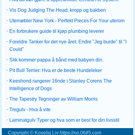
·
Vis Dog Judging The Head, kropp og bakben
·
Utemøbler New York - Perfekt Pieces For Your uterom
·
En forbrukere guide til kjøp plumbing leverer
·
Foreldre Tanker for det nye året: Endre "Jeg burde" til "I
Could"
·
Slik kommer pappa å bånd med babyen din.
·
Pit Bull Terrier: Hva er de beste Hundeleker
·
Keeshond rangerer 16nde i Stanley Corens The
Intelligence of Dogs
·
The Tapestry Tegninger av William Morris
·
Tregulv - Hva å vite
·
Laminatgulv Typer og hva som er best for din livsstil
Copyright © Koselig Liv https://no.0685.com