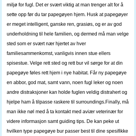
miljø for fugl. Det er svært viktig at man trenger alt for å
sette opp før du tar papegøyen hjem. Husk at papegøyer
er meget intelligent, ganske ren, grasiøs, og er av god
underholdning til hele familien, og dermed må man velge
sted som er svært nær hjertet av hver
familiesammenkomst, vanligvis innen stue ellers
spisestue. Velge rett sted og rett bur vil sørge for at din
papegøye føles rett hjem i nye habitat. Får ny papegøye
en abbor, god mat, samt vann, noen fugl leker og noen
andre distraksjoner kan holde fuglen veldig distrahert og
hjelpe ham å tilpasse raskere til surroundings.Finally, må
man ikke nøl med å ta kontakt med aviær veterinær for
videre informasjon samt guiding tips. De kan peke ut
hvilken type papegøye bur passer best til dine spesifikke