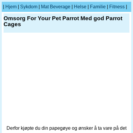
|
Hjem
|
Sykdom
|
Mat Beverage
|
Helse
|
Familie
|
Fitness
|
Omsorg For Your Pet Parrot Med god Parrot
Cages
Derfor kjøpte du din papegøye og ønsker å ta vare på det