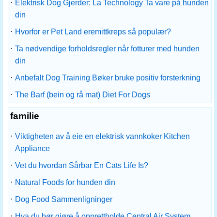
·
Elektrisk Dog Gjerder: La Technology Ta vare på hunden
din
·
Hvorfor er Pet Land eremittkreps så populær?
·
Ta nødvendige forholdsregler når fotturer med hunden
din
·
Anbefalt Dog Training Bøker bruke positiv forsterkning
·
The Barf (bein og rå mat) Diet For Dogs
familie
·
Viktigheten av å eie en elektrisk vannkoker Kitchen
Appliance
·
Vet du hvordan Sårbar En Cats Life Is?
·
Natural Foods for hunden din
·
Dog Food Sammenligninger
·
Hva du bør gjøre å opprettholde Central Air System