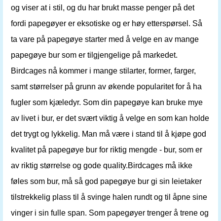
og viser at i stil, og du har brukt masse penger på det
fordi papegøyer er eksotiske og er høy etterspørsel. Så
ta vare på papegøye starter med å velge en av mange
papegøye bur som er tilgjengelige på markedet.
Birdcages nå kommer i mange stilarter, former, farger,
samt størrelser på grunn av økende popularitet for å ha
fugler som kjæledyr. Som din papegøye kan bruke mye
av livet i bur, er det svært viktig å velge en som kan holde
det trygt og lykkelig. Man må være i stand til å kjøpe god
kvalitet på papegøye bur for riktig mengde - bur, som er
av riktig størrelse og gode quality.Birdcages må ikke
føles som bur, må så god papegøye bur gi sin leietaker
tilstrekkelig plass til å svinge halen rundt og til åpne sine
vinger i sin fulle span. Som papegøyer trenger å trene og