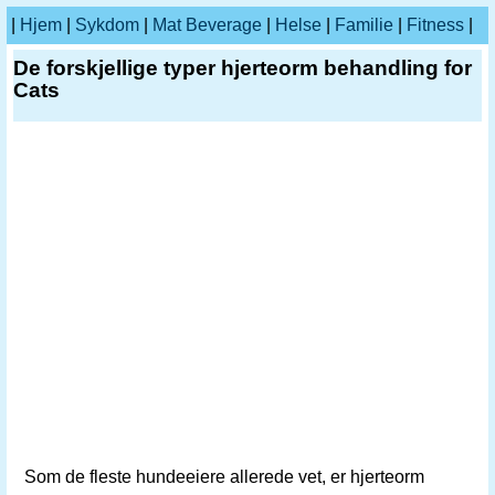
|
Hjem
|
Sykdom
|
Mat Beverage
|
Helse
|
Familie
|
Fitness
|
De forskjellige typer hjerteorm behandling for
Cats
Som de fleste hundeeiere allerede vet, er hjerteorm